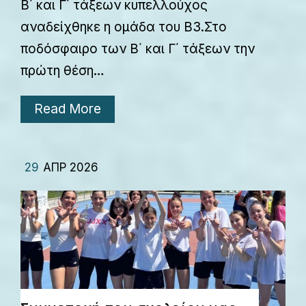
Β΄ και Γ΄ τάξεων κυπελλούχος
αναδείχθηκε η ομάδα του Β3.Στο
ποδόσφαιρο των Β΄ και Γ΄ τάξεων την
πρώτη θέση…
Read More
29
ΑΠΡ 2026