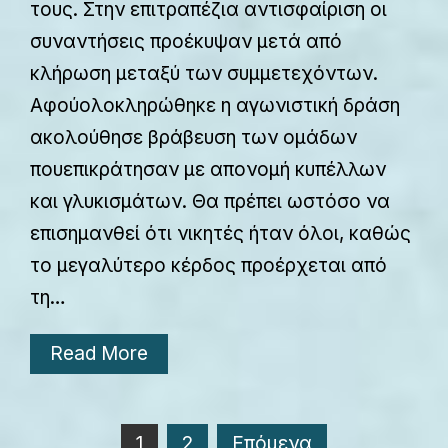
τους. Στην επιτραπέζια αντισφαίριση οι
συναντήσεις προέκυψαν μετά από
κλήρωση μεταξύ των συμμετεχόντων.
Αφούολοκληρώθηκε η αγωνιστική δράση
ακολούθησε βράβευση των ομάδων
πουεπικράτησαν με απονομή κυπέλλων
και γλυκισμάτων. Θα πρέπει ωστόσο να
επισημανθεί ότι νικητές ήταν όλοι, καθώς
το μεγαλύτερο κέρδος προέρχεται από
τη…
Read More
Σελιδοποίηση
1
2
Επόμενα