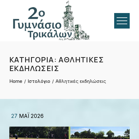
Skip
to
content
ΚΑΤΗΓΟΡΊΑ:
ΑΘΛΗΤΙΚΈΣ
ΕΚΔΗΛΏΣΕΙΣ
Home
Ιστολόγιο
Αθλητικές εκδηλώσεις
27
ΜΆΙ 2026