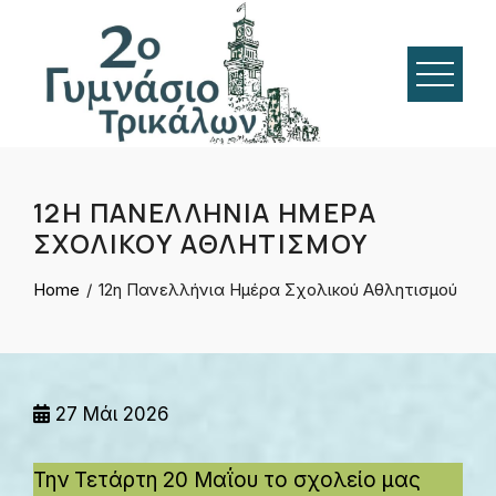
Skip
to
content
12Η ΠΑΝΕΛΛΉΝΙΑ ΗΜΈΡΑ
ΣΧΟΛΙΚΟΎ ΑΘΛΗΤΙΣΜΟΎ
Home
12η Πανελλήνια Ημέρα Σχολικού Αθλητισμού
27
Μάι 2026
Την Τετάρτη 20 Μαΐου το σχολείο μας