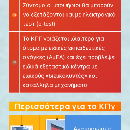
Σύντομα οι υποψήφιοι θα μπορούν
να εξετάζονται και με ηλεκτρονικό
τεστ (e-test)
Το ΚΠΓ νοιάζεται ιδιαίτερα για
άτομα με ειδικές εκπαιδευτικές
ανάγκες (ΑμΕΑ) και έχει προβλέψει
ειδικά εξεταστικά κέντρα με
ειδικούς «διευκολυντές» και
κατάλληλα μηχανήματα
Περισσότερα για το Κ
Πγ