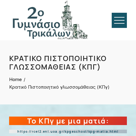
Skip
to
content
ΚΡΑΤΙΚΌ ΠΙΣΤΟΠΟΙΗΤΙΚΌ
ΓΛΩΣΣΟΜΆΘΕΙΑΣ (ΚΠΓ)
Home
Κρατικό Πιστοποιητικό γλωσσομάθειας (ΚΠγ)
To ΚΠγ με μια ματιά:
https://rcel2.enl.uoa.gr/kpgeschool/kpg-matia.html